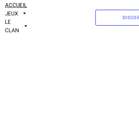
ACCUEIL
JEUX
DISCO
LE 
CLAN
Clan Aegis 
France