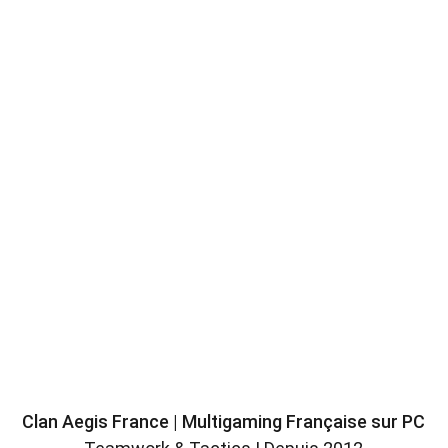
personnes !
 Moyenne d'âge : 30 ans.
Tout joueur souhaitant nous 
rejoindre doit avoir déjà joué avec 
nous. Cela garantit la qualité d'une 
candidature et limite le turnover.
Avenir
Nous sommes une 
petite 
multigaming
 française sur PC et 
souhaitons le rester.
Nos jeux sont amenés à évoluer 
EN SAVOIR +
selon les choix faits par les 
membres du Clan
.
Clan Aegis France | Multigaming Française sur PC